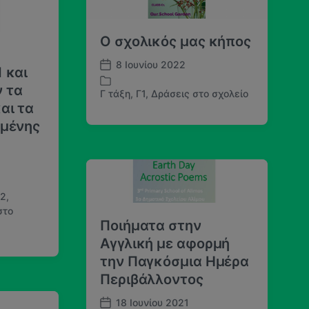
η
ε
ς
σ
Ο σχολικός μας κήπος
ε
8 Ιουνίου 2022
 και
Η
μ
 τα
Γ τάξη
,
Γ1
,
Δράσεις στο σχολείο
Α
.
αι τα
ν
δ
μμένης
α
η
ρ
μ
τ
ο
ή
σ
θ
ί
Γ2
,
η
ε
στο
κ
υ
Ποιήματα στην
ε
σ
σ
Αγγλική με αφορμή
η
ε
την Παγκόσμια Ημέρα
ς
Περιβάλλοντος
18 Ιουνίου 2021