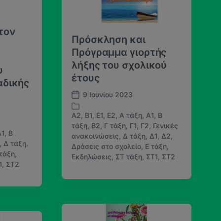
σ
κ
η
ε
ς
τον
σ
Πρόσκληση και
ε
Πρόγραμμα γιορτής
λήξης του σχολικού
υ
έτους
αδικής
9 Ιουνίου 2023
Η
μ
A2
,
B1
,
E1
,
E2
,
Α τάξη
,
Α1
,
Β
.
τάξη
,
Β2
,
Γ τάξη
,
Γ1
,
Γ2
,
Γενικές
δ
Α1
,
Β
ανακοινώσεις
,
Δ τάξη
,
Δ1
,
Δ2
,
Α
η
,
Δ τάξη
,
Δράσεις στο σχολείο
,
Ε τάξη
,
ν
μ
 τάξη
,
Εκδηλώσεις
,
ΣΤ τάξη
,
ΣΤ1
,
ΣΤ2
α
ο
1
,
ΣΤ2
ρ
σ
τ
ί
ή
ε
θ
υ
η
σ
κ