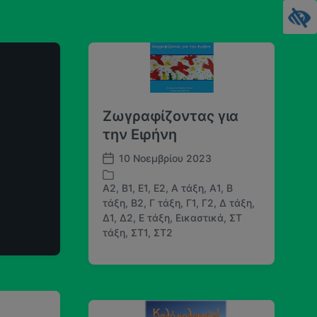
Ζωγραφίζοντας για
την Ειρήνη
10 Νοεμβρίου 2023
Η
μ
A2
,
B1
,
E1
,
E2
,
Α τάξη
,
Α1
,
Β
.
τάξη
,
Β2
,
Γ τάξη
,
Γ1
,
Γ2
,
Δ τάξη
,
δ
Α
Δ1
,
Δ2
,
Ε τάξη
,
Εικαστικά
,
ΣΤ
η
ν
τάξη
,
ΣΤ1
,
ΣΤ2
μ
α
ο
ρ
σ
τ
ί
ή
ε
θ
υ
η