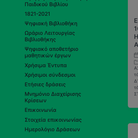
Παιδικού Βιβλίου
1821-2021
Ε
Ψηφιακή Βιβλιοθήκη
1
Ωράριο Λειτουργίας
Η
Βιβλιοθήκης
Α
Ψηφιακό αποθετήριο
μαθητικών έργων
Η
μ
Χρήσιμα Έντυπα
A
.
Χρήσιμοι σύνδεσμοι
τ
δ
Δ
Α
η
Ετήσιες δράσεις
τ
ν
μ
Μνημόνιο Διαχείρισης
Σ
α
ο
Κρίσεων
ρ
σ
τ
Επικοινωνία
ί
ή
ε
Στοιχεία επικοινωνίας
θ
υ
η
Ημερολόγιο Δράσεων
σ
κ
η